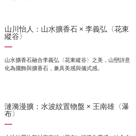
山川怡人：山水擴香石 × 李義弘〈花東
縱谷〉
山水擴香石融合李義弘〈花東縱谷〉之美，山巒詩意
化為擺飾與擴香石，兼具美感與儀式感。
漣漪漫擴：水波紋置物盤 × 王南雄〈瀑
布〉