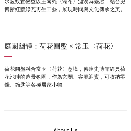
水波紋置物盤以王南雄〈瀑布〉漣漪為靈感，結合史
博館紅牆綠瓦再生工藝，展現時間與文化傳承之美。
庭園幽靜：荷花圓盤 × 常玉〈荷花〉
荷花圓盤融合常玉〈荷花〉意境，傳達史博館經典荷
花池畔的造景氛圍，作為玄關、客廳迎賓，可收納零
錢、鑰匙等各種居家小物。
About Us