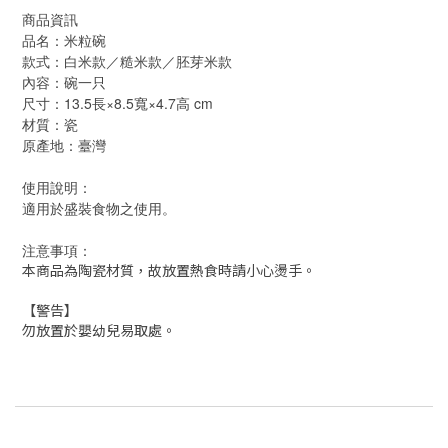
商品資訊
品名：米粒碗
款式：白米款／糙米款／胚芽米款
內容：碗一只
尺寸：13.5長×8.5寬×4.7高 cm
材質：瓷
原產地：臺灣
使用說明：
適用於盛裝食物之使用。
注意事項：
本商品為陶瓷材質，故放置熱食時請小心燙手。
【警告】
勿放置於嬰幼兒易取處。