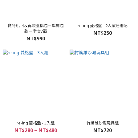
寶特瓶回收再製壓褶包－單肩包
re-ing 菱格盤 - 2入繽紛搭配
款－率性V褶
NT$250
NT$990
re-ing 菱格盤 - 3入組
竹纖維沙灘玩具組
NT$280 ~ NT$480
NT$720