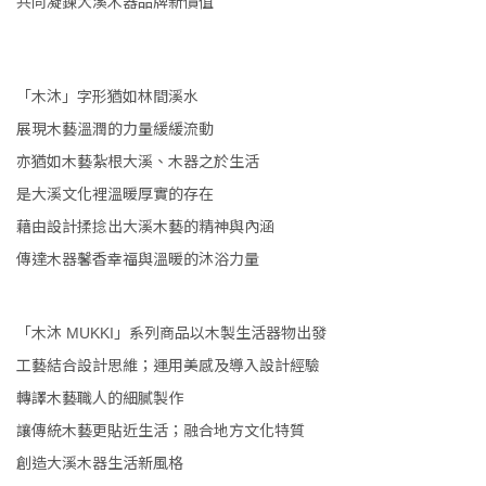
共同凝鍊大溪木器品牌新價值
「木沐」字形猶如林間溪水
展現木藝溫潤的力量緩緩流動
亦猶如木藝紮根大溪、木器之於生活
是大溪文化裡溫暖厚實的存在
藉由設計揉捻出大溪木藝的精神與內涵
傳達木器馨香幸福與溫暖的沐浴力量
「木沐
」系列商品以木製生活器物出發
MUKKI
工藝結合設計思維；運用美感及導入設計經驗
轉譯木藝職人的細膩製作
讓傳統木藝更貼近生活；融合地方文化特質
創造大溪木器生活新風格