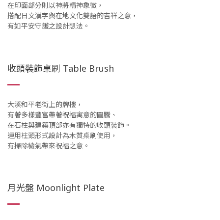
在印面部分則以神將精神象徵，
搭配日文漢字與在地文化雙語的吉祥之意，
有如平安守護之設計想法。
收頭裝飾桌刷 Table Brush
大溪和平老街上的牌樓，
有著多樣豐富帶著祝福寓意的圖騰、
在石柱與建築頂部亦有獨特的收頭裝飾。
運用柱頭形式設計為木質桌刷使用，
有掃除穢氣帶來祝福之意。
月光盤 Moonlight Plate